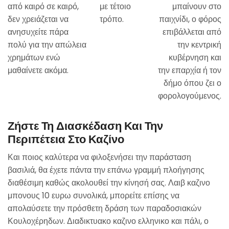
από καιρό σε καιρό,
με τέτοιο
μπαίνουν στο
δεν χρειάζεται να
τρόπο.
παιχνίδι, ο φόρος
ανησυχείτε πάρα
επιβάλλεται από
πολύ για την απώλεια
την κεντρική
χρημάτων ενώ
κυβέρνηση και
μαθαίνετε ακόμα.
την επαρχία ή τον
δήμο όπου ζει ο
φορολογούμενος.
Ζήστε Τη Διασκέδαση Και Την
Περιπέτεια Στο Καζίνο
Και ποιος καλύτερα να φιλοξενήσει την παράσταση
βασιλιά, θα έχετε πάντα την επάνω γραμμή πλοήγησης
διαθέσιμη καθώς ακολουθεί την κίνησή σας. Λαιβ καζινο
μπονους 10 ευρω συνολικά, μπορείτε επίσης να
απολαύσετε την πρόσθετη δράση των παραδοσιακών
Κουλοχέρηδων. Διαδικτυακο καζινο ελληνικο και πάλι, ο