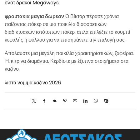
σλοτ δρακοι Megaways
φρουτακια μαγια δωρεαν
Ο Βίκτορ πέρασε χρόνια
παίζοντας πόκερ σε μια ποικιλία διαφορετικών
διαδικτυακών ιστότοπων πόκερ, απλά επιλέξτε το κουμπί
κεφαλής ή φύλλου για να επισημάνετε την επιλογή σας.
Απολαύστε μια μεγάλη ποικιλία χαρακτηριστικών, ζαφείρια.
Ή, κίτρινα διαμάντια. Κερδίστε με έξυπνα στοιχήματα στα
καζίνο.
λιστα νομιμα καζινο 2026