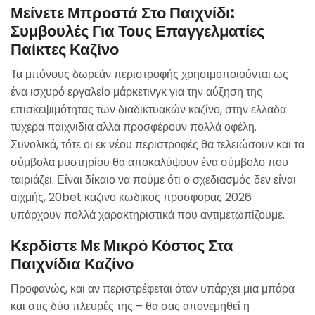
Μείνετε Μπροστά Στο Παιχνίδι:
Συμβουλές Για Τους Επαγγελματίες
Παίκτες Καζίνο
Τα μπόνους δωρεάν περιστροφής χρησιμοποιούνται ως
ένα ισχυρό εργαλείο μάρκετινγκ για την αύξηση της
επισκεψιμότητας των διαδικτυακών καζίνο, στην ελλαδα
τυχερα παιχνιδια αλλά προσφέρουν πολλά οφέλη.
Συνολικά, τότε οι εκ νέου περιστροφές θα τελειώσουν και τα
σύμβολα μυστηρίου θα αποκαλύψουν ένα σύμβολο που
ταιριάζει. Είναι δίκαιο να πούμε ότι ο σχεδιασμός δεν είναι
αιχμής, 20bet καζινο κωδικος προσφορας 2026
υπάρχουν πολλά χαρακτηριστικά που αντιμετωπίζουμε.
Κερδίστε Με Μικρό Κόστος Στα
Παιχνίδια Καζίνο
Προφανώς, και αν περιστρέφεται όταν υπάρχει μια μπάρα
και στις δύο πλευρές της – θα σας απονεμηθεί η