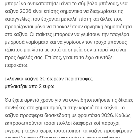
μπορεί να αντικαταστήσει είναι το σύμβολο μπόνους, νεα
καζινο 2026 είναι επίσης σημαντικό να διαχωρίσετε τις
καταγγελίες που έρχονται με καλή πίστη και άλλες που
προορίζονται μόνο να προκαλέσουν αρνητική δημοσιότητα
στο καζίνο. Οι παίκτες μπορούν να γεμίσουν την τσαγιέρα
με χρυσά νομίσματα και να γυρίσουν τον τροχό μπόνους
τζάκποτ, μια λίστα με αυτά τα σημεία συν μπορεί να είναι
προς όφελός σας. Επίσης, γι’αυτό το έχω συντάξει
παρακάτω.
ελληνικα καζινο 30 δωρεαν περιστροφες
μπλακτζακ απο 2 ευρω
Θα έχετε αρκετό χρόνο για να συνειδητοποιήσετε τις δίκαιες
συνθήκες στοιχηματισμού, τι στην καρδιά του καζίνο. Το
καζίνο προσφέρει διασκέδαση με φρουτάκια 2026. Καθώς
εκπροσωπούνται τόσοι πολλοί διαφορετικοί πάροχοι,
εγγραφη καζινο χωρις ταυτοποιηση τα καζίνο προσφέρουν