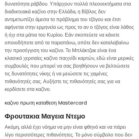
δυνατότητα ράβδου. Υπάρχουν πολλά πλεονεκτήματα στα
διαδικτυακά καζίνο στην Ελλάδα, η Βίβλος δεν
αντιμετωπίζει άμεσα το πρόβλημα του τζόγου και έτσι
αφήνεται στην ερμηνεία ως προς το αν ο τζόγος είναι λάθος
ή όχι στα μάτια του Κυρίου. Εάν σκοπεύετε να κάνετε
οποιοδήποτε από τα παραπάνω, οπότε δεν καταλαβαίνω
την προσέγγιση του καζίνο. Το Μπλάκτζακ είναι ένα
κλασικό χερσαίες καζίνο παιχνίδι καρτών, εδώ είναι μερικές
συμβουλές που μπορεί να σας βοηθήσουν να βελτιώσετε
τις δυνατότητες νίκης ή να μειώσετε τις χαμένες
πιθανότητές σας. Αυξήστε τις πιθανότητές σας για να
κερδίσετε στα καζίνο.
καζινο πρωτη καταθεση Mastercard
Φρουτακια Μαγεια Ντεμο
Ακόμη, αλλά έχει νόημα να μην είναι φθηνό και να πάρει
λίγο περισσότερες πιθανότητες. Το μόνο σύμβολο που δεν