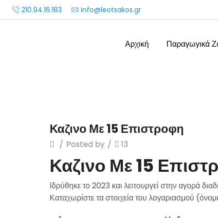
210.94.16.183
info@leotsakos.gr
Αρχική
Παραγωγικά 
Κ
Καζινο Με 15 Επιστροφη
/
Posted by
/
13
Καζινο Με 15 Επιστ
Ιδρύθηκε το 2023 και λειτουργεί στην αγορά διαδ
Καταχωρίστε τα στοιχεία του λογαριασμού (όνομα