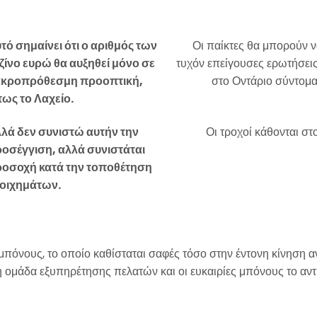
τό σημαίνει ότι ο αριθμός των
Οι παίκτες θα μπορούν ν
ζίνο ευρώ θα αυξηθεί μόνο σε
τυχόν επείγουσες ερωτήσεις
κροπρόθεσμη προοπτική,
στο Οντάριο σύντομα
ως το Λαχείο.
λά δεν συνιστώ αυτήν την
Οι τροχοί κάθονται σ
οσέγγιση, αλλά συνιστάται
οσοχή κατά την τοποθέτηση
οιχημάτων.
μπόνους, το οποίο καθίσταται σαφές τόσο στην έντονη κίνηση αν
, η ομάδα εξυπηρέτησης πελατών και οι ευκαιρίες μπόνους το α