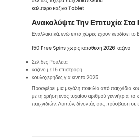
σελιδες τυχερα παιχνιδια ελλαδα
καλυτερο καζινο Tablet
Ανακαλύψτε Την Επιτυχία Στα 
Εναλλακτικά, ενώ επτά χώρες έχουν κερδίσει τ
150 Free Spins χωρις καταθεση 2026 καζινο
Σελιδες Ρουλετα
καζινο με 15 επιστροφη
κουλοχερηδες για κινητο 2025
Προσφέρει μια μεγάλη ποικιλία από παιχνίδια κ
με τη χρήση ενός τυχαίου αριθμού γεννήτρια, το
παιχνιδιών. Λοιπόν, δίνοντάς σας πρόσβαση σε 