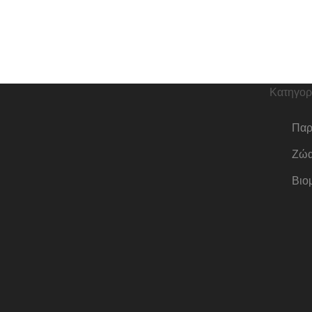
Κατηγορ
Παρ
Ζώα
Βιο