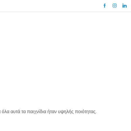
φη
 όλα αυτά τα παιχνίδια ήταν υψηλής ποιότητας.