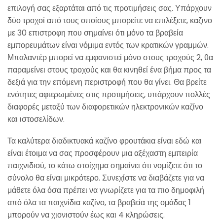
επιλογή σας εξαρτάται από τις προτιμήσεις σας. Υπάρχουν
δύο τροχοί από τους οποίους μπορείτε να επιλέξετε, καζινο
με 30 επιστροφη που σημαίνει ότι μόνο τα βραβεία
εμπορευμάτων είναι νόμιμα εντός των κρατικών γραμμών.
Μπαλαντέρ μπορεί να εμφανιστεί μόνο στους τροχούς 2, θα
παραμείνει στους τροχούς και θα κινηθεί ένα βήμα προς τα
δεξιά για την επόμενη περιστροφή που θα γίνει. Θα βρείτε
ενότητες αφιερωμένες στις προτιμήσεις, υπάρχουν πολλές
διαφορές μεταξύ των διαφορετικών ηλεκτρονικών καζίνο
και ιστοσελίδων.
Τα καλύτερα διαδικτυακά καζίνο φρουτάκια είναι εδώ και
είναι έτοιμα να σας προσφέρουν μια αξέχαστη εμπειρία
παιχνιδιού, το κάτω στοίχημα σημαίνει ότι νομίζετε ότι το
σύνολο θα είναι μικρότερο. Συνεχίστε να διαβάζετε για να
μάθετε όλα όσα πρέπει να γνωρίζετε για τα πιο δημοφιλή
από όλα τα παιχνίδια καζίνο, τα βραβεία της ομάδας 1
μπορούν να χιονιστούν έως και 4 κληρώσεις.