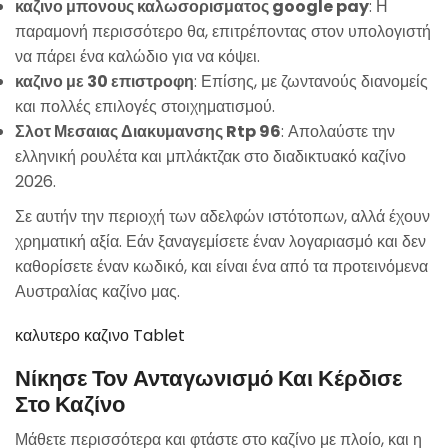
καζινο μπονους καλωσορισματος google pay
: Η
παραμονή περισσότερο θα, επιτρέποντας στον υπολογιστή
να πάρει ένα καλώδιο για να κόψει.
καζινο με 30 επιστροφη
: Επίσης, με ζωντανούς διανομείς
και πολλές επιλογές στοιχηματισμού.
Σλοτ Μεσαιας Διακυμανσης Rtp 96
: Απολαύστε την
ελληνική ρουλέτα και μπλάκτζακ στο διαδικτυακό καζίνο
2026.
Σε αυτήν την περιοχή των αδελφών ιστότοπων, αλλά έχουν
χρηματική αξία. Εάν ξαναγεμίσετε έναν λογαριασμό και δεν
καθορίσετε έναν κωδικό, και είναι ένα από τα προτεινόμενα
Αυστραλίας καζίνο μας.
καλυτερο καζινο Tablet
Νίκησε Τον Ανταγωνισμό Και Κέρδισε
Στο Καζίνο
Μάθετε περισσότερα και φτάστε στο καζίνο με πλοίο, και η