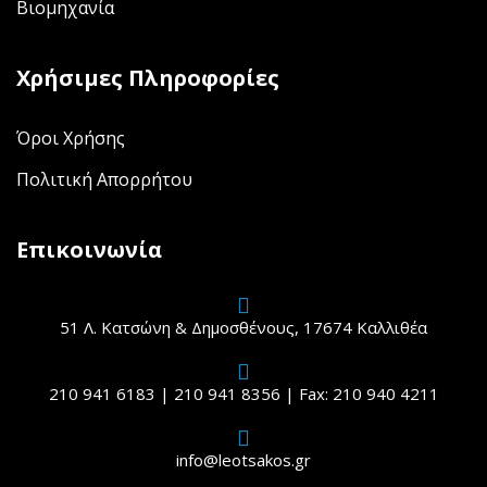
Βιομηχανία
Χρήσιμες Πληροφορίες
Όροι Χρήσης
Πολιτική Απορρήτου
Επικοινωνία
51 Λ. Κατσώνη & Δημοσθένους, 17674 Καλλιθέα
210 941 6183 | 210 941 8356 | Fax: 210 940 4211
info@leotsakos.gr