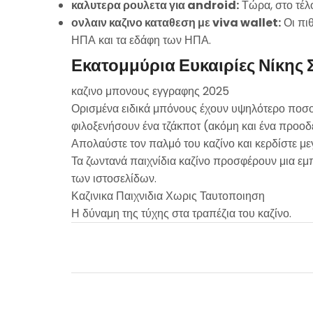
καλυτερα ρουλετα για android:
Τώρα, στο τέλο
ονλαιν καζινο καταθεση με viva wallet:
Οι πιθ
ΗΠΑ και τα εδάφη των ΗΠΑ.
Εκατομμύρια Ευκαιρίες Νίκης 
καζινο μπονους εγγραφης 2025
Ορισμένα ειδικά μπόνους έχουν υψηλότερο ποσο
φιλοξενήσουν ένα τζάκποτ (ακόμη και ένα προοδε
Απολαύστε τον παλμό του καζίνο και κερδίστε με
Τα ζωντανά παιχνίδια καζίνο προσφέρουν μια εμπ
των ιστοσελίδων.
Καζινικα Παιχνιδια Χωρις Ταυτοποιηση
Η δύναμη της τύχης στα τραπέζια του καζίνο.