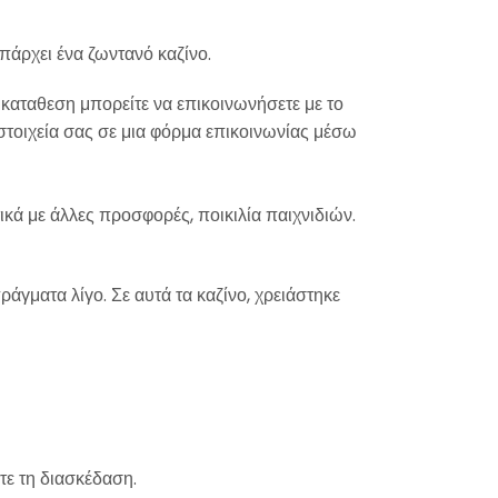
πάρχει ένα ζωντανό καζίνο.
η καταθεση μπορείτε να επικοινωνήσετε με το
στοιχεία σας σε μια φόρμα επικοινωνίας μέσω
ικά με άλλες προσφορές, ποικιλία παιχνιδιών.
άγματα λίγο. Σε αυτά τα καζίνο, χρειάστηκε
τε τη διασκέδαση.