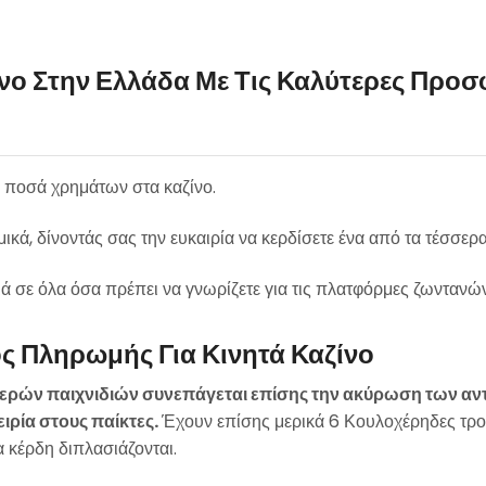
ίνο Στην Ελλάδα Με Τις Καλύτερες Προ
α ποσά χρημάτων στα καζίνο.
κά, δίνοντάς σας την ευκαιρία να κερδίσετε ένα από τα τέσσερα
ά σε όλα όσα πρέπει να γνωρίζετε για τις πλατφόρμες ζωντανών
ς Πληρωμής Για Κινητά Καζίνο
ρών παιχνιδιών συνεπάγεται επίσης την ακύρωση των αντα
ιρία στους παίκτες.
Έχουν επίσης μερικά 6 Κουλοχέρηδες τροχ
α κέρδη διπλασιάζονται.