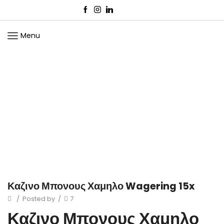
Menu
Home
Καζινο Μπονους
Χαμηλο Wagering
15x
Καζινο Μπονους Χαμηλο Wagering 15x
/
Posted by
/
7
Καζινο Μπονους Χαμηλο