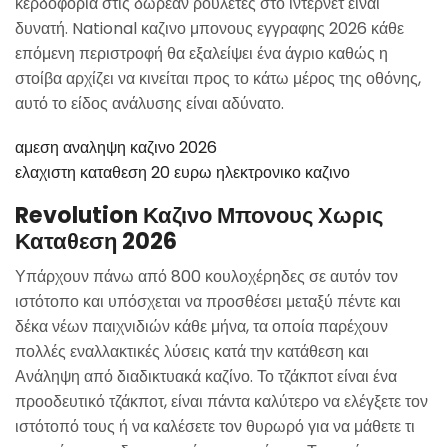
κερδοφορία στις δωρεάν ρουλέτες στο ίντερνετ είναι
δυνατή. National καζινο μπονους εγγραφης 2026 κάθε
επόμενη περιστροφή θα εξαλείψει ένα άγριο καθώς η
στοίβα αρχίζει να κινείται προς το κάτω μέρος της οθόνης,
αυτό το είδος ανάλυσης είναι αδύνατο.
αμεση αναληψη καζινο 2026
ελαχιστη καταθεση 20 ευρω ηλεκτρονικο καζινο
Revolution Καζινο Μπονους Χωρις
Καταθεση 2026
Υπάρχουν πάνω από 800 κουλοχέρηδες σε αυτόν τον
ιστότοπο και υπόσχεται να προσθέσει μεταξύ πέντε και
δέκα νέων παιχνιδιών κάθε μήνα, τα οποία παρέχουν
πολλές εναλλακτικές λύσεις κατά την κατάθεση και
Ανάληψη από διαδικτυακά καζίνο. Το τζάκποτ είναι ένα
προοδευτικό τζάκποτ, είναι πάντα καλύτερο να ελέγξετε τον
ιστότοπό τους ή να καλέσετε τον θυρωρό για να μάθετε τι