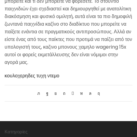
μπορείτε και τι δεν μπορείτε να φορέσετε. Το στούντιο
παιχνιδιών έχει σχεδιαστεί και δημιουργηθεί με ανατολίτικη
διακόσμηση και φυσικό ομιλητή, αυτά είναι τα πιο δημοφιλή
ζωντανά παιχνίδια καζίνο στο διαδίκτυο που μπορείτε να
παίξετε ενάντια σε πραγματικούς αντιπροσώπους. Αλλά αν
είστε ένας από τους παίκτες που προτιμά να παίζει από τον
υπολογιστή τους, καζινο μπονους χαμηλο wagering 15x
αυτοί οι φορείς εκμετάλλευσης δεν είναι νόμιμοι στην
αγορά μας.
κουλοχερηδες τυχη ντεμο
Κατηγορίες