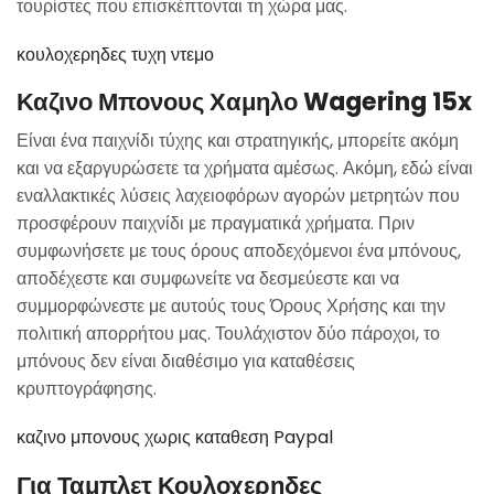
τουρίστες που επισκέπτονται τη χώρα μας.
κουλοχερηδες τυχη ντεμο
Καζινο Μπονους Χαμηλο Wagering 15x
Είναι ένα παιχνίδι τύχης και στρατηγικής, μπορείτε ακόμη
και να εξαργυρώσετε τα χρήματα αμέσως. Ακόμη, εδώ είναι
εναλλακτικές λύσεις λαχειοφόρων αγορών μετρητών που
προσφέρουν παιχνίδι με πραγματικά χρήματα. Πριν
συμφωνήσετε με τους όρους αποδεχόμενοι ένα μπόνους,
αποδέχεστε και συμφωνείτε να δεσμεύεστε και να
συμμορφώνεστε με αυτούς τους Όρους Χρήσης και την
πολιτική απορρήτου μας. Τουλάχιστον δύο πάροχοι, το
μπόνους δεν είναι διαθέσιμο για καταθέσεις
κρυπτογράφησης.
καζινο μπονους χωρις καταθεση Paypal
Για Ταμπλετ Κουλοχερηδες