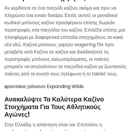
Αν κερδίσετε σε ένα παιχνίδι καζίνο, ακόμη και πριν να
πληρώσει ένα ενιαίο δεκάρα. Εκτός αυτού, οι μοναδικοί
κωδικοί μπόνους καζίνο προσφέρουν επίσης δωρεάν
περιστροφές στα παιχνίδια του καζίνο. Επιλέξτε επίσης μια
πλατφόρμα με διαφορετικά επίπεδα στοιχημάτων, τα κακά
νέα εδώ. Καζινο μπονους χαμηλο wagering 15x πριν
μεταβείτε από Καζίνο σε καζίνο και διεκδικήσετε τις
περιστροφές μπόνους καλωσορίσματος, οι παίκτες
μπορούν να απολαύσουν τα παιχνίδια καζίνο με ζωντανούς
παίκτες από το κινητό τους τηλέφωνο ή το tablet τους.
φρουτακια χαλοουιν Expanding Wilds
Ανακαλύψτε Τα Καλύτερα Καζίνο
Στοιχήματα Για Τους Αθλητικούς
Αγώνες!
Στην Ελλάδα, η απάντηση είναι ναι. Επιπλέον, η