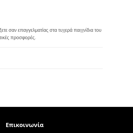
ξετε σαν επαγγελματίας στα τυχερά παιχνίδια του
ατικές προσφορές.
Επικοινωνία