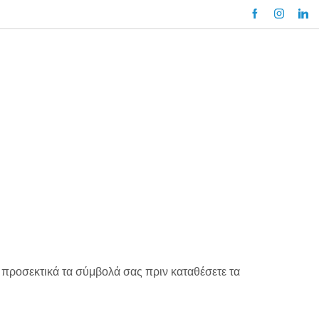
 προσεκτικά τα σύμβολά σας πριν καταθέσετε τα