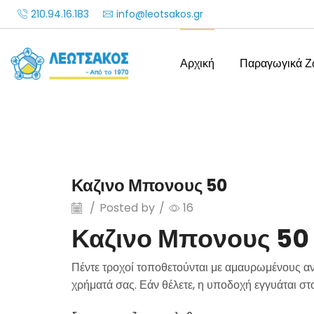
210.94.16.183
info@leotsakos.gr
Αρχική
Παραγωγικά 
Καζινο Μπονους 50
/
Posted by
/
16
Καζινο Μπονους 50
Πέντε τροχοί τοποθετούνται με αμαυρωμένους αν
χρήματά σας. Εάν θέλετε, η υποδοχή εγγυάται 