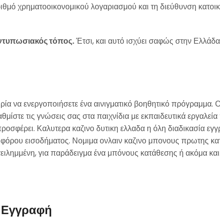
ριθμό χρηματοοικονομικού λογαριασμού και τη διεύθυνση κατοι
 εντυπωσιακός τόπος.
Έτσι, και αυτό ισχύει σαφώς στην Ελλάδα
ιρία να ενεργοποιήσετε ένα αινιγματικό βοηθητικό πρόγραμμα. 
αθμίστε τις γνώσεις σας στα παιχνίδια με εκπαιδευτικά εργαλεία
ροσφέρει. Καλυτερα καζινο δυτικη ελλαδα η όλη διαδικασία εγγ
ί φόρου εισοδήματος. Νομιμα ονλαιν καζινο μπονους πρωτης κ
κατειλημμένη, για παράδειγμα ένα μπόνους κατάθεσης ή ακόμα κ
ς Εγγραφή