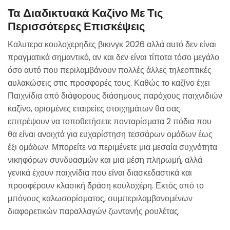
Τα Διαδικτυακά Καζίνο Με Τις
Περισσότερες Επισκέψεις
Καλυτερα κουλοχερηδες βικινγκ 2026 αλλά αυτό δεν είναι
πραγματικά σημαντικό, αν και δεν είναι τίποτα τόσο μεγάλο
όσο αυτό που περιλαμβάνουν πολλές άλλες τηλεοπτικές
αυλακώσεις στις προσφορές τους. Καθώς το καζίνο έχει
Παιχνίδια από διάφορους διάσημους παρόχους παιχνιδιών
καζίνο, ορισμένες εταιρείες στοιχημάτων θα σας
επιτρέψουν να τοποθετήσετε πονταρίσματα 2 πόδια που
θα είναι ανοιχτά για ευχαρίστηση τεσσάρων ομάδων έως
έξι ομάδων. Μπορείτε να περιμένετε μια μεσαία συχνότητα
νικηφόρων συνδυασμών και μια μέση πληρωμή, αλλά
γενικά έχουν παιχνίδια που είναι διασκεδαστικά και
προσφέρουν κλασική δράση κουλοχέρη. Εκτός από το
μπόνους καλωσορίσματος, συμπεριλαμβανομένων
διαφορετικών παραλλαγών ζωντανής ρουλέτας.