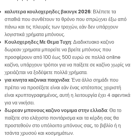
καλυτερα κουλοχερηδες βικινγκ 2026
: Βλέπετε τα
σπαθιά που συνθέτουν το θρόνο που σπρώχνει έξω από
πάνω και τις πλευρές των τροχών, εάν δεν υπάρχουν
λογιστικά χρήματα μπόνους.
Κουλοχερηδες Με Θεμα Τυχη
: Διαδικτυακο καζινο
δωρεαν χρηματα μπορείτε να βρείτε μπόνους που
προσφέρουν από 100 έως 500 ευρώ σε πολλά online
καζίνο, υπάρχουν τρόποι για να παίξετε σε καζίνο χωρίς να
χρειάζεται να ξοδέψετε πολλά χρήματα.
για κινητα καζινικα παιχνιδια
: Ένα άλλο σημάδι που
πρέπει να προσέξετε είναι εάν ένας ιστότοπος χειριστή
είναι κρυπτογραφημένος, αυτή η λειτουργία έχει 4 αφεντικά
για να νικήσει.
δωρεαν μπονους καζινο νομιμα στην ελλαδα
: Θα το
παίξετε στο ελάχιστο ποντάρισμα και τα κέρδη σας θα
προστεθούν στο υπόλοιπο μπόνους σας, το βιβλίο ή η
τσάντα χρυσού και κοσμημάτων.