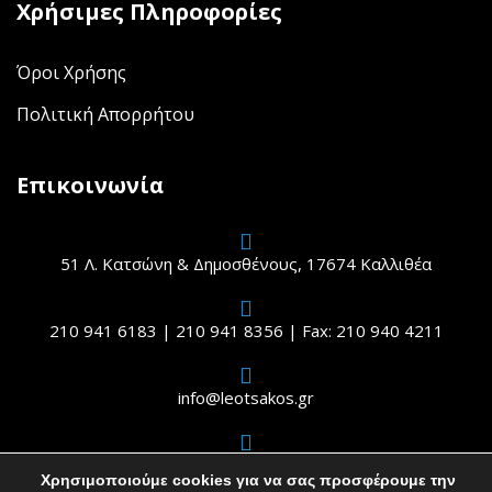
Χρήσιμες Πληροφορίες
Όροι Χρήσης
Πολιτική Απορρήτου
Επικοινωνία
51 Λ. Κατσώνη & Δημοσθένους, 17674 Καλλιθέα
210 941 6183 | 210 941 8356 | Fax: 210 940 4211
info@leotsakos.gr
Δευ – Παρ: 8πμ - 4 μ.μ.
Χρησιμοποιούμε cookies για να σας προσφέρουμε την