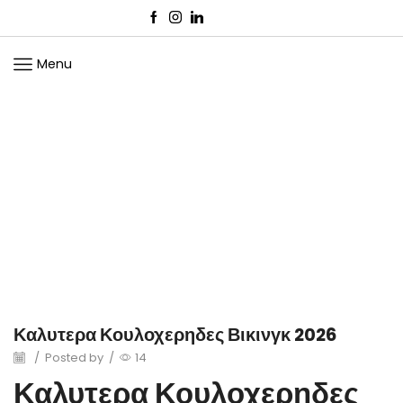
Menu
Home
Καλυτερα
Κουλοχερηδες
Βικινγκ 2026
Καλυτερα Κουλοχερηδες Βικινγκ 2026
/
Posted by
/
14
Καλυτερα Κουλοχερηδες