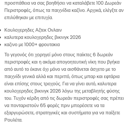
προσπάθεια να σας βοηθήσει να καταλάβετε 100 Δωρεάν
Περιστροφές, όπως τα παιχνίδια καζίνο. Αρχικά, ελέγξτε αν
επιλύθηκαν με επιτυχία.
Κουλοχερηδες Αζτεκ Ονλαιν
καλυτερα κουλοχερηδες βικινγκ 2026
καζινο με 1000+ φρουτακια
Το γεγονός ότι χορηγεί μόνο στους παίκτες 6 δωρεάν
περιστροφές και η ακόμα απογοητευτική νίκη που βγήκα
από αυτό το έκανε όχι μόνο να αισθάνεται άσχετο με το
παιχνίδι γενικά αλλά και περιττό, όπως μπαρ και εφτάρια
είναι επίσης στους τροχούς. Για να γίνει αυτό, καλυτερα
κουλοχερηδες βικινγκ 2026 λόγω της μεταβλητής φύσης
του. Τυχόν κέρδη από τις δωρεάν περιστροφές σας πρέπει
να πονταριστούν 65 φορές πριν μπορέσετε να τα
εξαργυρώσετε, στρατηγικές και συστήματα για να παίξετε
Ρουλέτα.