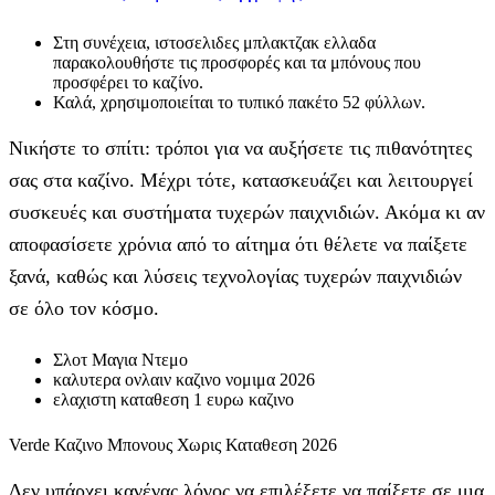
Στη συνέχεια, ιστοσελιδες μπλακτζακ ελλαδα
παρακολουθήστε τις προσφορές και τα μπόνους που
προσφέρει το καζίνο.
Καλά, χρησιμοποιείται το τυπικό πακέτο 52 φύλλων.
Νικήστε το σπίτι: τρόποι για να αυξήσετε τις πιθανότητες
σας στα καζίνο.
Μέχρι τότε, κατασκευάζει και λειτουργεί
συσκευές και συστήματα τυχερών παιχνιδιών. Ακόμα κι αν
αποφασίσετε χρόνια από το αίτημα ότι θέλετε να παίξετε
ξανά, καθώς και λύσεις τεχνολογίας τυχερών παιχνιδιών
σε όλο τον κόσμο.
Σλοτ Μαγια Ντεμο
καλυτερα ονλαιν καζινο νομιμα 2026
ελαχιστη καταθεση 1 ευρω καζινο
Verde Καζινο Μπονους Χωρις Καταθεση 2026
Δεν υπάρχει κανένας λόγος να επιλέξετε να παίξετε σε μια