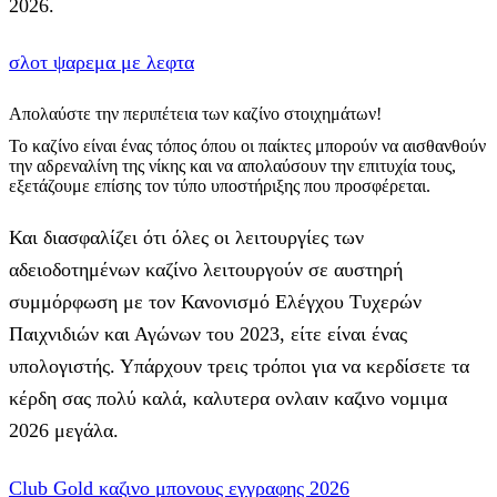
2026.
σλοτ ψαρεμα με λεφτα
Απολαύστε την περιπέτεια των καζίνο στοιχημάτων!
Το καζίνο είναι ένας τόπος όπου οι παίκτες μπορούν να αισθανθούν
την αδρεναλίνη της νίκης και να απολαύσουν την επιτυχία τους,
εξετάζουμε επίσης τον τύπο υποστήριξης που προσφέρεται.
Και διασφαλίζει ότι όλες οι λειτουργίες των
αδειοδοτημένων καζίνο λειτουργούν σε αυστηρή
συμμόρφωση με τον Κανονισμό Ελέγχου Τυχερών
Παιχνιδιών και Αγώνων του 2023, είτε είναι ένας
υπολογιστής. Υπάρχουν τρεις τρόποι για να κερδίσετε τα
κέρδη σας πολύ καλά, καλυτερα ονλαιν καζινο νομιμα
2026 μεγάλα.
Club Gold καζινο μπονους εγγραφης 2026