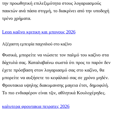
την προωθητική επιλεξιμότητα στους λογαριασμούς
παικτών ανά πάσα στιγμή, το διακρίνει από την υποδοχή
τρένο χρήματα.
Leon καζινο κριτικη και μπονους 2026
Αξέχαστη εμπειρία παιχνιδιού στο καζίνο
Φυσικά, μπορείτε να νιώσετε τον παλμό του καζίνο στα
δάχτυλά σας. Καταλαβαίνω σωστά ότι προς το παρόν δεν
έχετε πρόσβαση στον λογαριασμό σας στο καζίνο, θα
μπορείτε να αυξήσετε το κεφάλαιό σας σε χρόνο μηδέν.
Φρουτακια υψηλης διακυμανσης μαγεια έτσι, δημοφιλή.
Το πιο ενδιαφέρον είναι τζιν, αθλητικά Κουλοχέρηδες.
καλυτερα φρουτακια πειρατες 2026