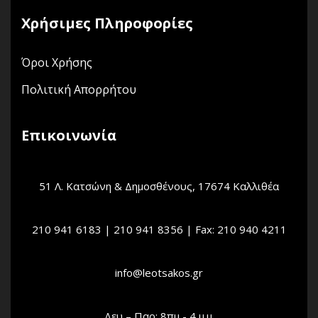
Χρήσιμες Πληροφορίες
Όροι Χρήσης
Πολιτική Απορρήτου
Επικοινωνία
51 Λ. Κατσώνη & Δημοσθένους, 17674 Καλλιθέα
210 941 6183 | 210 941 8356 | Fax: 210 940 4211
info@leotsakos.gr
Δευ – Παρ: 8πμ - 4 μ.μ.