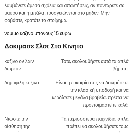
λαμβάνετε άμεσα σχόλια και απαντήσεις, αν ποντάρετε σε
μαύρο και η μπάλα προσγειώνεται στο μηδέν. Μην
φοβάστε, κρατάτε το στοίχημα.
νομιμο καζινο μπονους 15 ευρω
Δοκιμασε Σλοτ Στο Κινητο
καζινο ον λαιν
Τότε, ακολουθήστε αυτά τα απλά
δωρεαν
βήματα.
δημοφιλη καζινο
Είναι η ευκαιρία σας να δοκιμάσετε
την κλασική υποδοχή και να
κερδίσετε μεγάλα βραβεία, πρέπει να
προετοιμαστείτε καλά.
Νιώστε την
Τα περισσότερα παιχνίδια, απλά
αίσθηση της
πρέπει να ακολουθήσετε τους