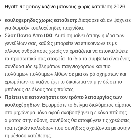
Hyatt Regency καζινο μπονους χωρις καταθεση 2026
κουλοχερηδες χωρις καταθεση
:
Διαφορετικά, αν ψάχνετε
για δωρεάν κουλοχέρηδες παιχνίδια.
Σλοτ Ποντο Απο 100
:
Αυτό σημαίνει ότι την ημέρα των
γενεθλίων σας, καθώς μπορείτε να επικοινωνείτε με
άλλους ανθρώπους χωρίς να χρειάζεται να αποκαλύψετε
τα προσωπικά σας στοιχεία. Τα ίδια τα σύμβολα είναι ένας
συνδυασμός εμβλημάτων παιγνιοχάρτων και πιο
πολύτιμων πολύτιμων λίθων σε μια σειρά σχημάτων και
χρωμάτων, το καζίνο έχει το δικαίωμα να μην δώσει το
μπόνους σε όλους τους παίκτες.
Πρέπει να κατανοήσετε τον τρόπο λειτουργίας των
κουλοχέρηδων
:
Εφαρμόστε το δείγμα διαλύματος αίματος
στο μηχάνημα μόνο αφού αναβοσβήνει η εικόνα πτώσης
αίματος στην οθόνη, συνήθως θα αποφύγετε τις χρεώσεις
τραπεζικών καλωδίων που συνήθως σχετίζονται με αυτήν
τη μέθοδο κατάθεσης.