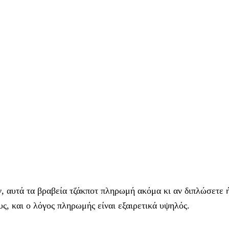
 αυτά τα βραβεία τζάκποτ πληρωμή ακόμα κι αν διπλώσετε ή 
ς, και ο λόγος πληρωμής είναι εξαιρετικά υψηλός.