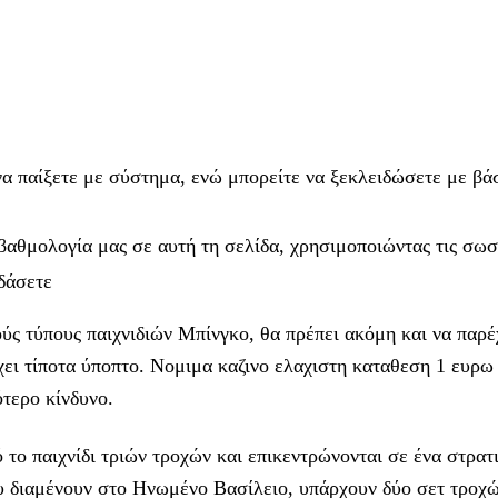
 να παίξετε με σύστημα, ενώ μπορείτε να ξεκλειδώσετε με β
αθμολογία μας σε αυτή τη σελίδα, χρησιμοποιώντας τις σωστ
δάσετε
ς τύπους παιχνιδιών Μπίνγκο, θα πρέπει ακόμη και να παρέχ
ρχει τίποτα ύποπτο. Νομιμα καζινο ελαχιστη καταθεση 1 ευρω
ότερο κίνδυνο.
ό το παιχνίδι τριών τροχών και επικεντρώνονται σε ένα στρατι
υ διαμένουν στο Ηνωμένο Βασίλειο, υπάρχουν δύο σετ τροχών