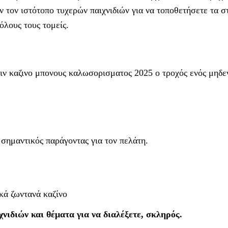
 τον ιστότοπο τυχερών παιχνιδιών για να τοποθετήσετε τα 
όλους τους τομείς.
ιν καζινο μπονους καλωσορισματος 2025 ο τροχός ενός μηδε
 σημαντικός παράγοντας για τον πελάτη.
ακά ζωντανά καζίνο
νιδιών και θέματα για να διαλέξετε, σκληρός.