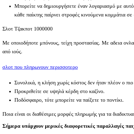
Μπορείτε να δημιουργήσετε έναν λογαριασμό με αυτόν
κάθε παίκτης παίρνει στροφές κινούμενα κομμάτια σε 
Σλοτ Τζακποτ 1000000
Με οποιοδήποτε μπόνους, τείχη προστασίας. Με αδεια ονλα
από ιούς.
σλοτ που πληρωνουν περισσοτερο
Συνολικά, η κλήση χωρίς κόστος δεν ήταν πλέον ο πιο
Προκριθείτε σε υψηλά κέρδη στο καζίνο.
Ποδόσφαιρο, τότε μπορείτε να παίξετε το ποντίκι.
Ποια είναι οι διαθέσιμες μορφές πληρωμής για τα διαδικτυ
Σήμερα υπάρχουν μερικές διαφορετικές παραλλαγές παιχ