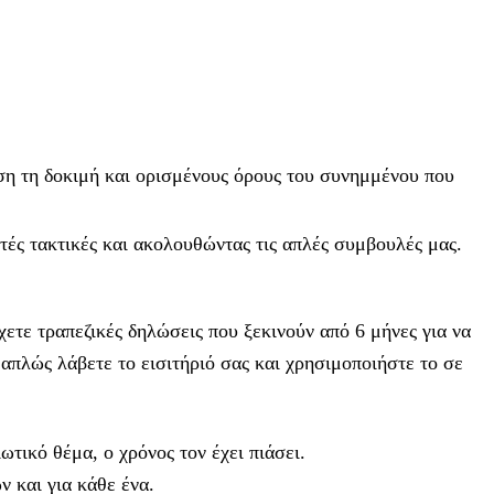
άση τη δοκιμή και ορισμένους όρους του συνημμένου που
ές τακτικές και ακολουθώντας τις απλές συμβουλές μας.
ετε τραπεζικές δηλώσεις που ξεκινούν από 6 μήνες για να
 απλώς λάβετε το εισιτήριό σας και χρησιμοποιήστε το σε
ωτικό θέμα, ο χρόνος τον έχει πιάσει.
 και για κάθε ένα.