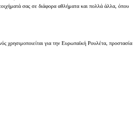
στοιχήματά σας σε διάφορα αθλήματα και πολλά άλλα, όπου
νός χρησιμοποιείται για την Ευρωπαϊκή Ρουλέτα, προστασία