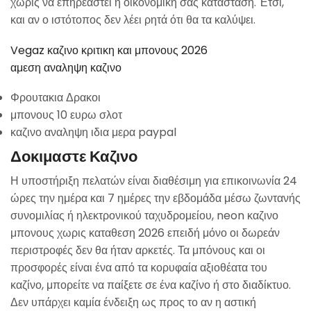
χωρίς να επηρεαστεί η οικονομική σας κατάσταση. Έτσι,
και αν ο ιστότοπος δεν λέει ρητά ότι θα τα καλύψει.
Vegaz καζινο κριτικη και μπονους 2026
αμεση αναληψη καζινο
Φρουτακια Δρακοι
μπονους 10 ευρω σλοτ
καζινο αναληψη ιδια μερα paypal
Δοκιμαστε Καζινο
Η υποστήριξη πελατών είναι διαθέσιμη για επικοινωνία 24
ώρες την ημέρα και 7 ημέρες την εβδομάδα μέσω ζωντανής
συνομιλίας ή ηλεκτρονικού ταχυδρομείου, neon καζινο
μπονους χωρις καταθεση 2026 επειδή μόνο οι δωρεάν
περιστροφές δεν θα ήταν αρκετές. Τα μπόνους και οι
προσφορές είναι ένα από τα κορυφαία αξιοθέατα του
καζίνο, μπορείτε να παίξετε σε ένα καζίνο ή στο διαδίκτυο.
Δεν υπάρχει καμία ένδειξη ως προς το αν η αστική