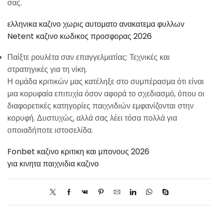
σας.
ελληνικα καζινο χωρις αυτοματο ανακατεμα φυλλων
Netent καζινο κωδικος προσφορας 2026
Παίξτε ρουλέτα σαν επαγγελματίας: Τεχνικές και
στρατηγικές για τη νίκη.
Η ομάδα κριτικών μας κατέληξε στο συμπέρασμα ότι είναι
μια κορυφαία επιτυχία όσον αφορά το σχεδιασμό, όπου οι
διαφορετικές κατηγορίες παιχνιδιών εμφανίζονται στην
κορυφή. Δυστυχώς, αλλά σας λέει τόσα πολλά για
οποιαδήποτε ιστοσελίδα.
Fonbet καζινο κριτικη και μπονους 2026
για κινητα παιχνιδια καζινο