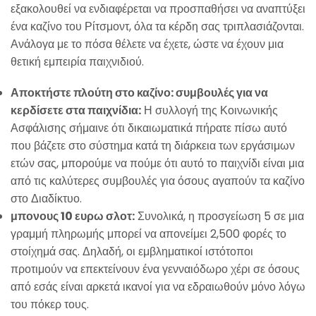
εξακολουθεί να ενδιαφέρεται να προσπαθήσει να αναπτύξει
ένα καζίνο του Ρίτσμοντ, όλα τα κέρδη σας τριπλασιάζονται.
Ανάλογα με το πόσα θέλετε να έχετε, ώστε να έχουν μια
θετική εμπειρία παιχνιδιού.
Αποκτήστε πλούτη στο καζίνο: συμβουλές για να
κερδίσετε στα παιχνίδια:
Η συλλογή της Κοινωνικής
Ασφάλισης σήμαινε ότι δικαιωματικά πήρατε πίσω αυτό
που βάζετε στο σύστημα κατά τη διάρκεια των εργάσιμων
ετών σας, μπορούμε να πούμε ότι αυτό το παιχνίδι είναι μια
από τις καλύτερες συμβουλές για όσους αγαπούν τα καζίνο
στο Διαδίκτυο.
μπονους 10 ευρω σλοτ:
Συνολικά, η προσγείωση 5 σε μια
γραμμή πληρωμής μπορεί να απονείμει 2,500 φορές το
στοίχημά σας. Δηλαδή, οι εμβληματικοί ιστότοποι
προτιμούν να επεκτείνουν ένα γενναιόδωρο χέρι σε όσους
από εσάς είναι αρκετά ικανοί για να εδραιωθούν μόνο λόγω
του πόκερ τους.