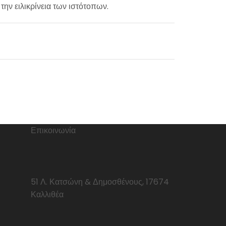
την ειλικρίνεια των ιστότοπων.
Επικοινωνία
51 Λ. Κατσώνη & Δημοσθένους, 17674
Καλλιθέα