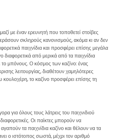
μαζί με έναν ερευνητή που τοποθετεί στοίβες
περάσουν σκληρούς κανονισμούς, ακόμα κι αν δεν
φορετικά παιχνίδια και προσφέρει επίσης μεγάλα
γο διαφορετικά από μερικά από τα παιχνίδια
 το μπόνους. Ο κόσμος των καζίνο: ένας
ρισης λειτουργίας, διαθέτουν χαμηλότερες
 κουλοχέρη, το καζίνο προσφέρει επίσης τη
ορα για όλους τους λάτρεις του παιχνιδιού
 διαφορετικές. Οι παίκτες μπορούν να
 αγαπούν τα παιχνίδια καζίνο και θέλουν να τα
άνει ο ιστότοπος σωστά, μέχρι τον αριθμό