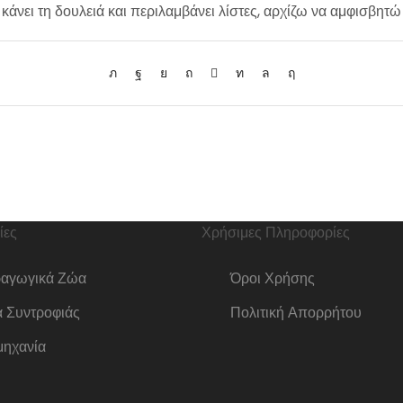
άνει τη δουλειά και περιλαμβάνει λίστες, αρχίζω να αμφισβητώ 
ίες
Χρήσιμες Πληροφορίες
αγωγικά Ζώα
Όροι Χρήσης
 Συντροφιάς
Πολιτική Απορρήτου
μηχανία