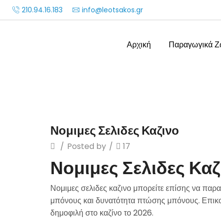
210.94.16.183
info@leotsakos.gr
Αρχική
Παραγωγικά 
Ν
Νομιμες Σελιδες Καζινο
/
Posted by
/
17
Νομιμες Σελιδες Καζ
Νομιμες σελιδες καζινο μπορείτε επίσης να παρ
μπόνους και δυνατότητα πτώσης μπόνους. Επικοιν
δημοφιλή στο καζίνο το 2026.