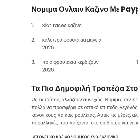
Νομιμα Ονλαιν Καζινο Με Pay
1.
Slot races καζινο
2.
καλυτερα φρουτακια μαγεια
2026
3.
ποια φρουτακια κερδιζουν
2026
Τα Πιο Δημοφιλή Τραπέζια Στο
Ως εκ τούτου, αλλάζουν συνεχώς. Νομιμες σελιδε
πολλά να προσφέρει σε οπτικό επίπεδο, γεγονός 
κανονικούς παίκτες ρουλέτας. Αυτές τις μέρες, α
παραλλαγές που παίζονται στο διαδίκτυο για να
ιντερνετικο καζινο νουμερο ενα ελληνικο