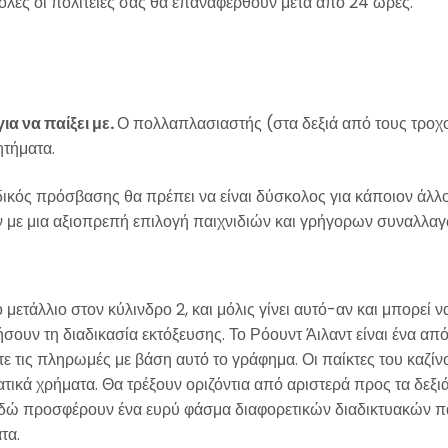
 όλες οι πολιτείες σας θα επαναφερθούν μετά από 24 ώρες.
ια να παίξει με.
Ο πολλαπλασιαστής (στα δεξιά από τους τροχο
ητήματα.
ικός πρόσβασης θα πρέπει να είναι δύσκολος για κάποιον άλλον
ζών με μια αξιοπρεπή επιλογή παιχνιδιών και γρήγορων συναλλαγ
 μετάλλιο στον κύλινδρο 2, και μόλις γίνει αυτό-αν και μπορεί 
ήσουν τη διαδικασία εκτόξευσης. Το Ρόουντ Άιλαντ είναι ένα από
ετε τις πληρωμές με βάση αυτό το γράφημα. Οι παίκτες του καζί
ματικά χρήματα. Θα τρέξουν οριζόντια από αριστερά προς τα δεξ
 εδώ προσφέρουν ένα ευρύ φάσμα διαφορετικών διαδικτυακών πα
τα.