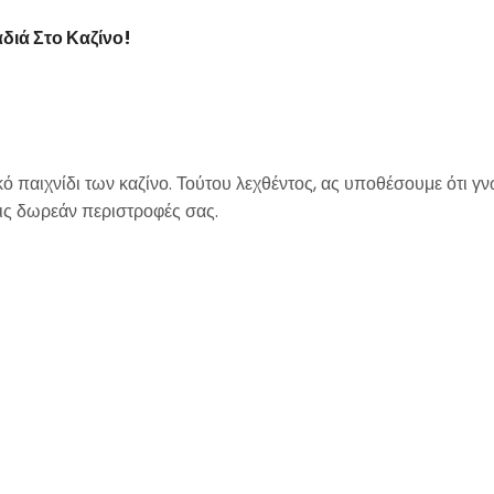
διά Στο Καζίνο!
κό παιχνίδι των καζίνο. Τούτου λεχθέντος, ας υποθέσουμε ότι γν
ις δωρεάν περιστροφές σας.