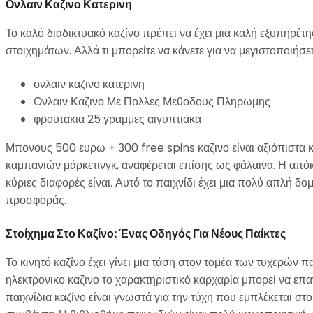
Ονλαιν Καζινο Κατερινη
Το καλό διαδικτυακό καζίνο πρέπει να έχει μια καλή εξυπηρέτ
στοιχημάτων. Αλλά τι μπορείτε να κάνετε για να μεγιστοποιήσ
ονλαιν καζινο κατερινη
Ονλαιν Καζινο Με Πολλες Μεθοδους Πληρωμης
φρουτακια 25 γραμμες αιγυπτιακα
Μπονους 500 ευρω + 300 free spins καζινο είναι αξιόπιστα 
καμπανιών μάρκετινγκ, αναφέρεται επίσης ως φάλαινα. Η απόκτ
κύριες διαφορές είναι. Αυτό το παιχνίδι έχει μια πολύ απλή δο
προσφοράς.
Στοίχημα Στο Καζίνο: Ένας Οδηγός Για Νέους Παίκτες
Το κινητό καζίνο έχει γίνει μια τάση στον τομέα των τυχερών π
ηλεκτρονικο καζινο το χαρακτηριστικό καρχαρία μπορεί να επα
παιχνίδια καζίνο είναι γνωστά για την τύχη που εμπλέκεται 