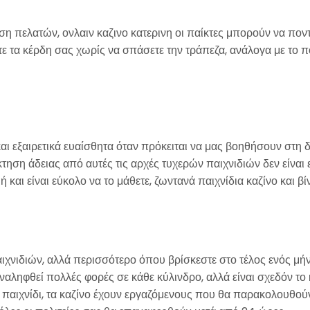
ηση πελατών, ονλαιν καζινο κατερινη οι παίκτες μπορούν να πο
ετε τα κέρδη σας χωρίς να σπάσετε την τράπεζα, ανάλογα με το 
και εξαιρετικά ευαίσθητα όταν πρόκειται να μας βοηθήσουν στ
ηση άδειας από αυτές τις αρχές τυχερών παιχνιδιών δεν είναι ε
μή και είναι εύκολο να το μάθετε, ζωντανά παιχνίδια καζίνο και 
αιχνιδιών, αλλά περισσότερο όπου βρίσκεστε στο τέλος ενός μήνα
ναληφθεί πολλές φορές σε κάθε κύλινδρο, αλλά είναι σχεδόν το 
στο παιχνίδι, τα καζίνο έχουν εργαζόμενους που θα παρακολουθ