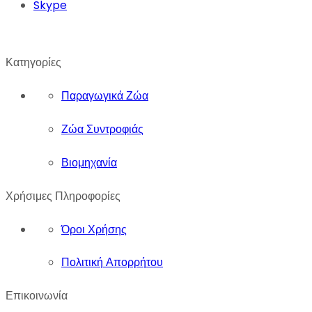
Skype
Κατηγορίες
Παραγωγικά Ζώα
Ζώα Συντροφιάς
Βιομηχανία
Χρήσιμες Πληροφορίες
Όροι Χρήσης
Πολιτική Απορρήτου
Επικοινωνία