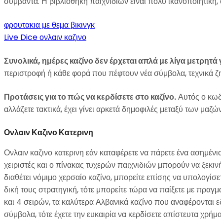
συμβάντα. Η βιβλιοθήκη παιχνιδιών είναι πολύ ικανοποιητική,
φρουτακια με θεμα βικινγκ
Live Dice ονλαιν καζινο
Συνολικά, ημέρες καζίνο δεν έρχεται απλά με λίγα μετρητά γ
περιστροφή ή κάθε φορά που πέφτουν νέα σύμβολα, τεχνικά ζ
Προτάσεις για το πώς να κερδίσετε στο καζίνο.
Αυτός ο κωδ
αλλάζετε τακτικά, έχει γίνει αρκετά δημοφιλές μεταξύ των μα
Ονλαιν Καζινο Κατερινη
Ονλαιν καζινο κατερινη εάν καταφέρετε να πάρετε ένα ασημένιο
χειριστές και ο πίνακας τυχερών παιχνιδιών μπορούν να ξεκιν
διαθέτει νόμιμο χερσαίο καζίνο, μπορείτε επίσης να υπολογίσ
δική τους στρατηγική, τότε μπορείτε τώρα να παίξετε με πραγ
και 4 σειρών, τα καλύτερα Αλβανικά καζίνο που αναφέρονται
σύμβολα, τότε έχετε την ευκαιρία να κερδίσετε απίστευτα χρήμα