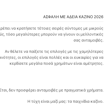
ΑΣΦΑΛΗ ΜΕ ΑΔΕΙΑ ΚΑΖΙΝΟ 2026
ρέπει να κρατήσετε τέτοιες σειρές σύντομες με μικρούς
ύς, τόσο μεγαλύτερες μπορούν να γίνουν οι μελλοντικές
σας ανταμοιβές.
Αν θέλετε να παίξετε τις επιλογές με τις χαμηλότερες
ανότητες, οι επιλογές είναι πολλές και οι ευκαιρίες για να
κερδίσετε μεγάλα ποσά χρημάτων είναι αμέτρητες.
Έτσι, δεν προσφέρει ανταμοιβές με πραγματικά χρήματα.
Η τύχη είναι μαζί μας: τα παιχνίδια καζίνο.