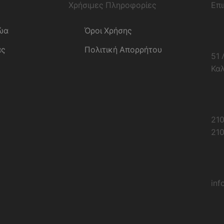
Χρήσιμες Πληροφορίες
Επι
ώα
Όροι Χρήσης
άς
Πολιτική Απορρήτου
51 
Καλ
210
210
inf