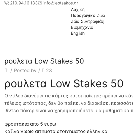
210.94.16.183
info@leotsakos.gr
Αρχική
Παραγωγικά Ζώα
Ζώα Συντροφιάς
Βιομηχανια
English
ρουλετα Low Stakes 50
/
Posted by
/
23
ρουλετα Low Stakes 50
Ο ντίλερ διανέμει τις κάρτες και οι παίκτες πρέπει να κ
τέλειος ιστότοπος, δεν θα πρέπει να διαρκέσει περισσότ
βίντεο πόκερ είναι να χρησιμοποιήσετε μια μαθηματικά
φρουτακια απο 5 ευρω
καζινο χωρις αιτηματα στοιχηματος ελληνικα