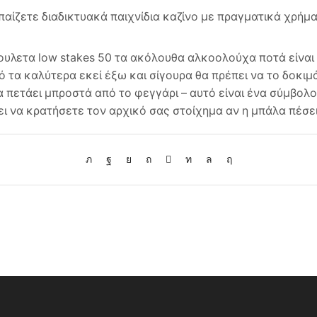
παίζετε διαδικτυακά παιχνίδια καζίνο με πραγματικά χρήμα
ουλετα low stakes 50 τα ακόλουθα αλκοολούχα ποτά είναι
 τα καλύτερα εκεί έξω και σίγουρα θα πρέπει να το δοκι
 πετάει μπροστά από το φεγγάρι – αυτό είναι ένα σύμβολο 
ι να κρατήσετε τον αρχικό σας στοίχημα αν η μπάλα πέσει