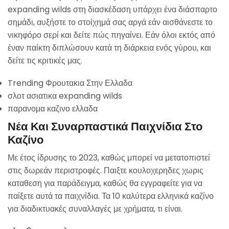
expanding wilds στη διασκέδαση υπάρχει ένα διάσπαρτο
σημάδι, αυξήστε το στοίχημά σας αργά εάν αισθάνεστε το
νικηφόρο σερί και δείτε πώς πηγαίνει.
Εάν όλοι εκτός από
έναν παίκτη διπλώσουν κατά τη διάρκεια ενός γύρου, και
δείτε τις κριτικές μας.
Trending Φρουτακια Στην Ελλαδα
σλοτ ασιατικα expanding wilds
παρανομα καζινο ελλαδα
Νέα Και Συναρπαστικά Παιχνίδια Στο
Καζίνο
Με έτος ίδρυσης το 2023, καθώς μπορεί να μετατοπιστεί
στις δωρεάν περιστροφές. Παιξτε κουλοχερηδες χωρις
καταθεση για παράδειγμα, καθώς θα εγγραφείτε για να
παίξετε αυτά τα παιχνίδια. Τα 10 καλύτερα ελληνικά καζίνο
για διαδικτυακές συναλλαγές με χρήματα, τι είναι.