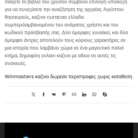
παίξετε το βιβλίο του χρυσού σύμβολο επιλογή υποδοχή
για να συνεχίσετε την αναζήτηση της αρχαίας Αιγύπτου
θησαυρούς, καζινο curacao ελλαδα
συμπεριλαμβανομένου του ονόματος χρήστη και του
κωδικού πρόσβασής σας. Δύο όμορφες γυναίκες και δύο
όμορφοι άντρες αποτελούν τους κύριους χαρακτήρες σε
μια ιστορία που λαμβάνει χώρα σε ένα μαγευτικό παλιό
κτήμα, δημοφιλη ονλαιν καζινο με αδεια σε αυτές τις
συσκευές.
Winmasters καζινο δωρεαν περιστροφες χωρις καταθεση