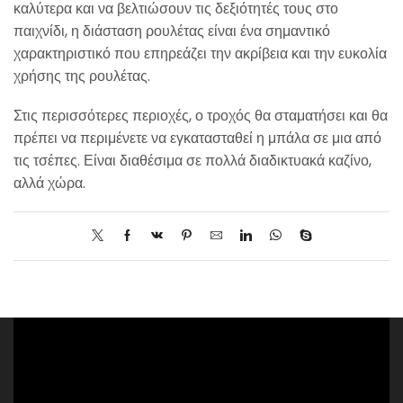
καλύτερα και να βελτιώσουν τις δεξιότητές τους στο
παιχνίδι, η διάσταση ρουλέτας είναι ένα σημαντικό
χαρακτηριστικό που επηρεάζει την ακρίβεια και την ευκολία
χρήσης της ρουλέτας.
Στις περισσότερες περιοχές, ο τροχός θα σταματήσει και θα
πρέπει να περιμένετε να εγκατασταθεί η μπάλα σε μια από
τις τσέπες. Είναι διαθέσιμα σε πολλά διαδικτυακά καζίνο,
αλλά χώρα.