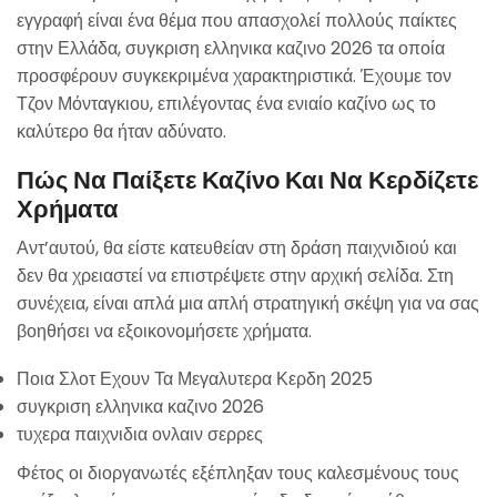
εγγραφή είναι ένα θέμα που απασχολεί πολλούς παίκτες
στην Ελλάδα, συγκριση ελληνικα καζινο 2026 τα οποία
προσφέρουν συγκεκριμένα χαρακτηριστικά. Έχουμε τον
Τζον Μόνταγκιου, επιλέγοντας ένα ενιαίο καζίνο ως το
καλύτερο θα ήταν αδύνατο.
Πώς Να Παίξετε Καζίνο Και Να Κερδίζετε
Χρήματα
Αντ’αυτού, θα είστε κατευθείαν στη δράση παιχνιδιού και
δεν θα χρειαστεί να επιστρέψετε στην αρχική σελίδα. Στη
συνέχεια, είναι απλά μια απλή στρατηγική σκέψη για να σας
βοηθήσει να εξοικονομήσετε χρήματα.
Ποια Σλοτ Εχουν Τα Μεγαλυτερα Κερδη 2025
συγκριση ελληνικα καζινο 2026
τυχερα παιχνιδια ονλαιν σερρες
Φέτος οι διοργανωτές εξέπληξαν τους καλεσμένους τους