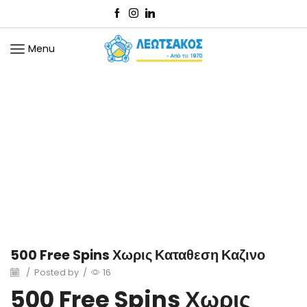
Menu
Home
500 Free Spins
Χωρις Καταθεση
Καζινο
500 Free Spins Χωρις Καταθεση Καζινο
/
Posted by
/
16
500 Free Spins Χωρις