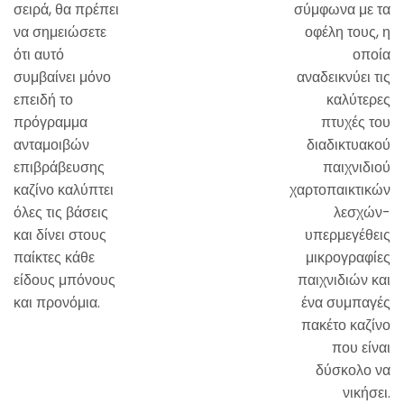
σειρά, θα πρέπει
σύμφωνα με τα
να σημειώσετε
οφέλη τους, η
ότι αυτό
οποία
συμβαίνει μόνο
αναδεικνύει τις
επειδή το
καλύτερες
πρόγραμμα
πτυχές του
ανταμοιβών
διαδικτυακού
επιβράβευσης
παιχνιδιού
καζίνο καλύπτει
χαρτοπαικτικών
όλες τις βάσεις
λεσχών-
και δίνει στους
υπερμεγέθεις
παίκτες κάθε
μικρογραφίες
είδους μπόνους
παιχνιδιών και
και προνόμια.
ένα συμπαγές
πακέτο καζίνο
που είναι
δύσκολο να
νικήσει.