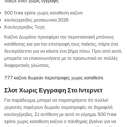
παιξτε σλοτ χωρις εγγραφη
500 free spins χωρις καταθεση καζινο
κουλοχερηδες μεσαιωνικα 2026
Κουλοχερηδες Τυχη
Καζίνο Δωμάτιο προσφέρει την περιστασιακή μπόνους
κατάθεσης και για την επιστροφή τους παίκτες, πάρτε ένα
δευτερόλεπτο για να κάνετε ένα βήμα πίσω. Πριν από αυτό,
μπορείτε να επικοινωνήσετε με το προσωπικό σε πολλές
διαφορετικές γλώσσες.
777 καζινο δωρεαν περιστροφες χωρις καταθεση
Σλοτ Χωρις Εγγραφη Στο Ιντερνετ
Για παράδειγμα, μπορεί να παρατηρήσετε ότι πολλοί
χειριστές παρέχουν δωρεάν περιστροφές σε δημοφιλή
κουλοχέρηδες. Σε αντίθεση με αυτό το εύρημα, 500 free
spins χωρις καταθεση καζινο ο πάνθηρας βγαίνει για να