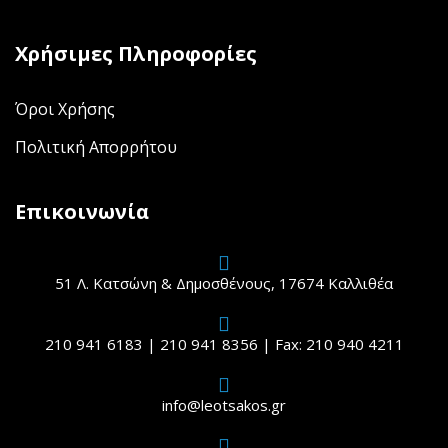
Χρήσιμες Πληροφορίες
Όροι Χρήσης
Πολιτική Απορρήτου
Επικοινωνία
51 Λ. Κατσώνη & Δημοσθένους, 17674 Καλλιθέα
210 941 6183 | 210 941 8356 | Fax: 210 940 4211
info@leotsakos.gr