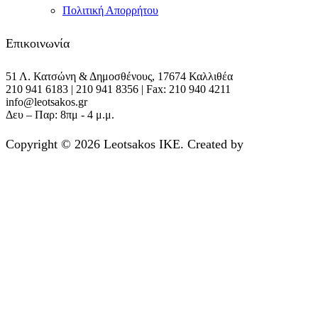
Πολιτική Απορρήτου
Επικοινωνία
51 Λ. Κατσώνη & Δημοσθένους, 17674 Καλλιθέα
210 941 6183 | 210 941 8356 | Fax: 210 940 4211
info@leotsakos.gr
Δευ – Παρ: 8πμ - 4 μ.μ.
Copyright © 2026 Leotsakos IKE. Created by
Spiral
Mango
.