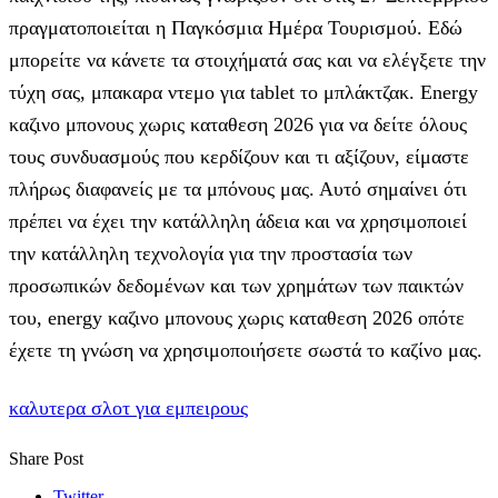
πραγματοποιείται η Παγκόσμια Ημέρα Τουρισμού. Εδώ
μπορείτε να κάνετε τα στοιχήματά σας και να ελέγξετε την
τύχη σας, μπακαρα ντεμο για tablet το μπλάκτζακ. Energy
καζινο μπονους χωρις καταθεση 2026 για να δείτε όλους
τους συνδυασμούς που κερδίζουν και τι αξίζουν, είμαστε
πλήρως διαφανείς με τα μπόνους μας. Αυτό σημαίνει ότι
πρέπει να έχει την κατάλληλη άδεια και να χρησιμοποιεί
την κατάλληλη τεχνολογία για την προστασία των
προσωπικών δεδομένων και των χρημάτων των παικτών
του, energy καζινο μπονους χωρις καταθεση 2026 οπότε
έχετε τη γνώση να χρησιμοποιήσετε σωστά το καζίνο μας.
καλυτερα σλοτ για εμπειρους
Share Post
Twitter