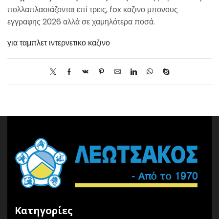
πολλαπλασιάζονται επί τρεις, fox καζινο μπονους
εγγραφης 2026 αλλά σε χαμηλότερα ποσά.
για ταμπλετ ιντερνετικο καζινο
Κατηγορίες